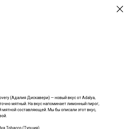
overy (Адалия Дискавери) — новый вкус от Adalya,
аточно мятный. На вкус напоминает лимонный пирог,
й мятной составляющей. Мы бы описали этот вкус,
вой.
ya Tobacco (Турция)