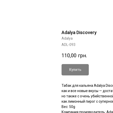
Adalya Discovery
Adalya
ADL-093
110,00
грн.
Купить
Табак для кальяна Adalya Disc
как и все новые вкусы — дост
но также с очень убийственно
как лимонный пирог с суперно
Вес: 50g
Компания производитель: Adal