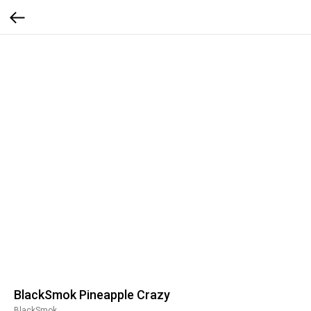
BlackSmok Pineapple Crazy
BlackSmok