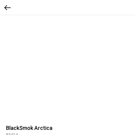
BlackSmok Arctica
BS-014