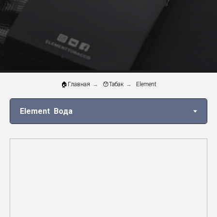
🏠Главная
→
😯Табак
→
Element