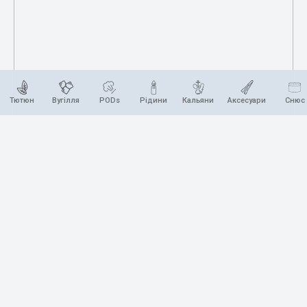
Тютюн
Вугілля
PODs
Рідини
Кальяни
Аксесуари
Снюс
ERROR: Category is not found