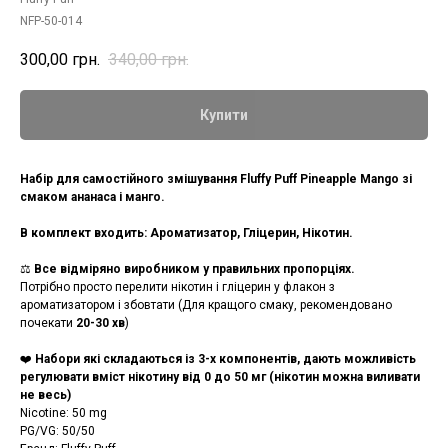
NFP-50-014
300,00
грн.
340,00
грн.
Купити
Набір для самостійного змішування Fluffy Puff Pineapple Mango зі
смаком ананаса і манго.
В комплект входить: Ароматизатор, Гліцерин, Нікотин.
⚖️
Все відміряно виробником у правильних пропорціях.
Потрібно просто перелити нікотин і гліцерин у флакон з
ароматизатором і збовтати (Для кращого смаку, рекомендовано
почекати
20-30 хв
)
❤️
Набори які складаються із 3-х компонентів, дають можливість
регулювати вміст нікотину від 0 до 50 мг (нікотин можна виливати
не весь)
Nicotine: 50 mg
PG/VG: 50/50