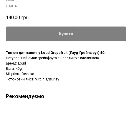
LD-016
140,00
грн.
Купити
Тютюн для кальяну Loud Grapefruit (Лауд Грейпфрут) 40г
-
Натуральний смак грейпфрута з невеликою кислинкою.
Бренд: Loud
Вага: 40g
Міцність: Висока
Тютюновий лист: Virginia/Burley
Рекомендуємо