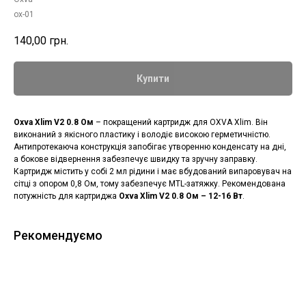
ox-01
140,00
грн.
Купити
Oxva Xlim V2 0.8 Ом
– покращений картридж для OXVA Xlim. Він
виконаний з якісного пластику і володіє високою герметичністю.
Антипротекаюча конструкція запобігає утворенню конденсату на дні,
а бокове відвернення забезпечує швидку та зручну заправку.
Картридж містить у собі 2 мл рідини і має вбудований випаровувач на
сітці з опором 0,8 Ом, тому забезпечує MTL-затяжку. Рекомендована
потужність для картриджа
Oxva Xlim V2 0.8 Ом – 12-16 Вт
.
Рекомендуємо