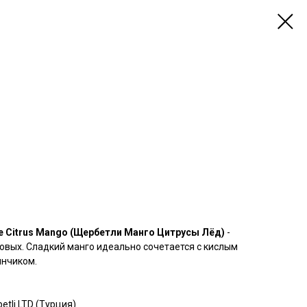
Ice Citrus Mango (Щербетли Манго Цитрусы Лёд)
-
овых. Сладкий манго идеально сочетается с кислым
инчиком.
tli LTD (Турция)