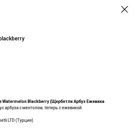
blackberry
ce Watermelon Blackberry (Щербетли Арбуз Ежевика
ус арбуза с ментолом, теперь с ежевикой.
tli LTD (Турция)