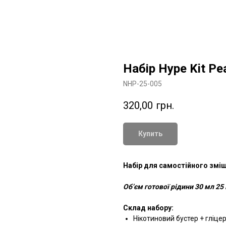
Набір Hype Kit Pe
NHP-25-005
320,00
грн.
Купить
Набір для самостійного зміш
Обʼєм готової рідини 30 мл 25 
Склад набору:
Нікотиновий бустер + гліце