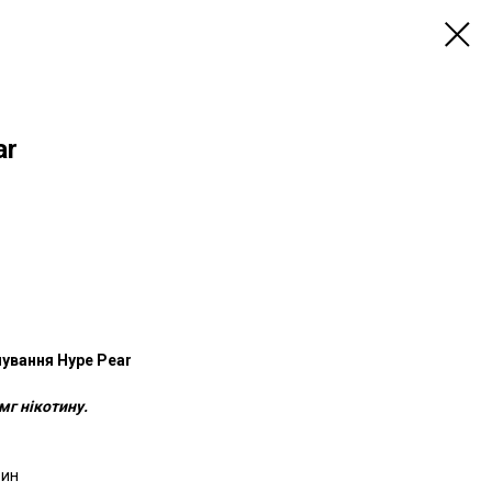
ar
ування Hype Pear
мг нікотину.
рин