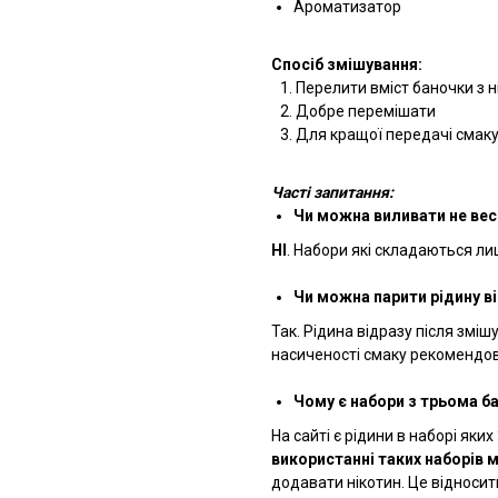
Ароматизатор
Спосіб змішування:
Перелити вміст баночки з 
Добре перемішати
Для кращої передачі смак
Часті запитання:
Чи можна виливати не вес
НІ
. Набори які складаються лиш
Чи можна парити рідину в
Так. Рідина відразу після змі
насиченості смаку рекомендо
Чому є набори з трьома б
На сайті є рідини в наборі яких
використанні таких наборів 
додавати нікотин. Це відносить