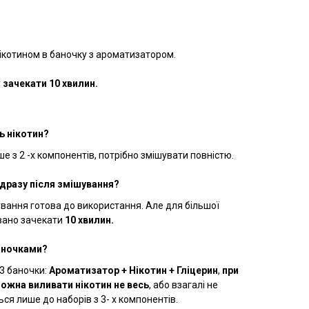
нікотином в баночку з ароматизатором.
у
зачекати 10 хвилин.
ь нікотин?
е з 2 -х компонентів, потрібно змішувати повністю.
ідразу після змішування?
шування готова до використання. Але для більшої
вано зачекати
10 хвилин.
аночками?
 3 баночки:
Ароматизатор + Нікотин + Гліцерин
,
при
можна виливати нікотин не весь
, або взагалі не
ся лише до наборів з 3- х компонентів.