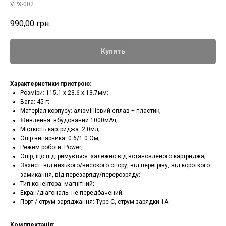
VPX-002
990,00
грн.
Купить
Характеристики пристрою:
Розміри: 115.1 х 23.6 х 13.7мм;
Вага: 45 г;
Матеріал корпусу: алюмінієвий сплав + пластик;
Живлення: вбудований 1000мАч;
Місткість картриджа: 2.0мл;
Опір випарника: 0.6/1.0 Ом;
Режим роботи: Power;
Опір, що підтримується: залежно від встановленого картриджа;
Захист: від низького/високого опору, від перегріву, від короткого
замикання, від перезаряду/перерозряду;
Тип конектора: магнітний;
Екран/діагональ: не передбачений;
Порт / струм заряджання: Type-C, струм зарядки 1А.
Комплектація: