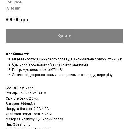
Lost Vape
LVUB-001
890,00
грн.
Купить
Особливості:
Міцний корпус з цинкового сплаву, максимальна потужність
25Вт
Сумісний з сольовими/звичайними рідинами
Підтримує весь спектр MTL і RL
Захист: від короткого замикання, низького заряду, перегріву
Бренд: Lost Vape
Розміри: 46.5
15.2
71.6мм
Ємність баку: 2.5мл
Батарея:
900mAh
Напруга батареї: 3.2В-4.2В
Діапазон потужності: 5-25Вт
Матеріал корпусу: Цинковий сплав
Чіп: Quest Chip