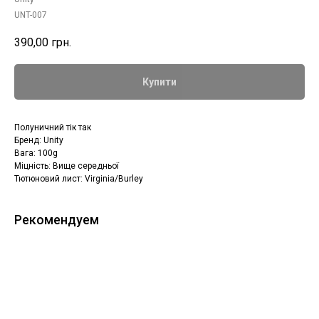
UNT-007
390,00
грн.
Купити
Полуничний тік так
Бренд: Unity
Вага: 100g
Міцність: Вище середньої
Тютюновий лист: Virginia/Burley
Рекомендуем