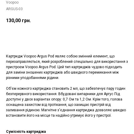
Voopoo
ARGUS-03
130,00
грн.
Купить
Картридж Voopoo Argus Pod являє собою змінний елемент, що
перезаправляється, який розроблений спеціально для використання з
пристроєм Voopoo Argus Pod. Цей тип картриджів чудово підходить
для заміни зношених картриджів або швидкого перемикання між
різними уподобаннями рідини.
Об'єм кожного картриджа становить 2 мл, що забезпечує пару годин
безперервного використання. Вбудовані випарники для Аргус Під
доступні у двох варіантах опору: 0,7 Ом та 1,2 Ом. Крім того, голова
оснащена захистом від протікання, що захищає пристрій від
заливання рідиною. Магнітне з'єднання картриджа дозволяє швидко
встановити його на місце та надійно утримує його у пристрої.
Сумісність картриджа