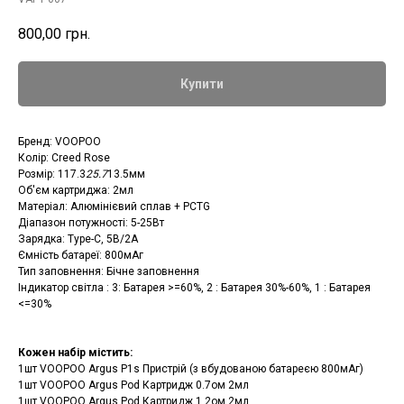
800,00
грн.
Купити
Бренд: VOOPOO
Колір: Creed Rose
Розмір: 117.3
25.7
13.5мм
Об'єм картриджа: 2мл
Матеріал: Алюмінієвий сплав + PCTG
Діапазон потужності: 5-25Вт
Зарядка: Type-C, 5В/2А
Ємність батареї: 800мАг
Тип заповнення: Бічне заповнення
Індикатор світла : 3: Батарея >=60%, 2 : Батарея 30%-60%, 1 : Батарея
<=30%
Кожен набір містить:
1шт VOOPOO Argus P1s Пристрій (з вбудованою батареєю 800мАг)
1шт VOOPOO Argus Pod Картридж 0.7ом 2мл
1шт VOOPOO Argus Pod Картридж 1.2ом 2мл