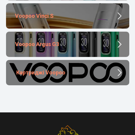
Voopoo Vinci S
Voopoo Argus G3
Картриджі Voopoo