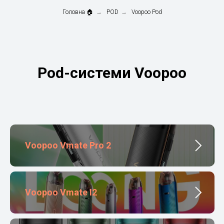
Головна 🏠
→
POD
→
Voopoo Pod
Pod-системи Voopoo
Voopoo Vmate Pro 2
Voopoo Vmate I2